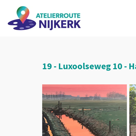
Ga
direct
naar
de
hoofdinhoud
19 - Luxoolseweg 10 - 