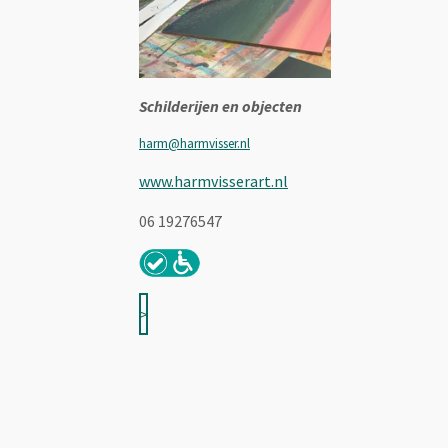
Schilderijen en objecten
harm@harmvisser.nl
www.harmvisserart.nl
06 19276547
>