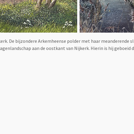
jkerk. De bijzondere Arkemheense polder met haar meanderende s
enlandschap aan de oostkant van Nijkerk. Hierin is hij geboeid do