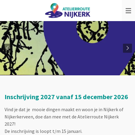
Ga
direct
naar
de
hoofdinhoud
Inschrijving 2027 vanaf 15 december 2026
Vind je dat je mooie dingen maakt en woon je in Nijkerk of
Nijkerkerveen, doe dan mee met de Atelierroute Nijkerk
2027!
De inschrijving is loopt t/m 15 januari.