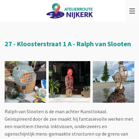
Ga
direct
naar
de
hoofdinhoud
27 -
Kloosterstraat 1 A
-
Ralph van Slooten
Ralph van Slooten is de man achter Kunstlokaal.
Geïnspireerd door de zee maakt hij fantasievolle werken met
een maritiem thema: inktvissen, onderzeeërs en
ogenschijnlijk mens-gemaakte structuren op de grens van