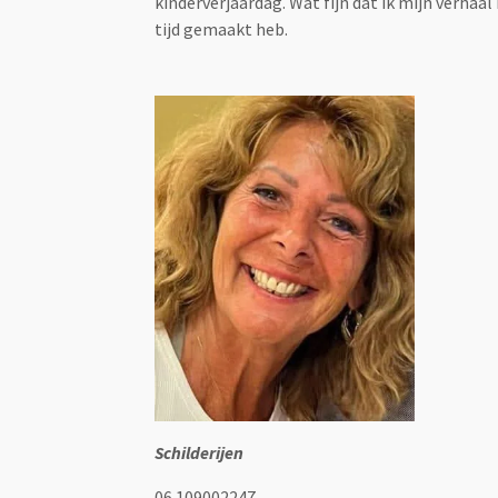
kinderverjaardag. Wat fijn dat ik mijn verhaal
tijd gemaakt heb.
Schilderijen
06 109002247