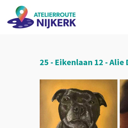
Ga
direct
naar
de
hoofdinhoud
25 - Eikenlaan 12 - Al