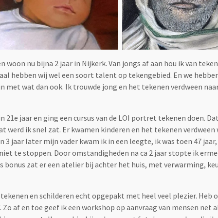
n woon nu bijna 2 jaar in Nijkerk. Van jongs af aan hou ik van teke
emaal hebben wij wel een soort talent op tekengebied. En we hebben
jn met wat dan ook. Ik trouwde jong en het tekenen verdween naar
 21e jaar en ging een cursus van de LOI portret tekenen doen. Dat 
dat werd ik snel zat. Er kwamen kinderen en het tekenen verdween
3 jaar later mijn vader kwam ik in een leegte, ik was toen 47 jaar,
niet te stoppen. Door omstandigheden na ca 2 jaar stopte ik ermee
 bonus zat er een atelier bij achter het huis, met verwarming, ke
 tekenen en schilderen echt opgepakt met heel veel plezier. Heb 
ef. Zo af en toe geef ik een workshop op aanvraag van mensen net 