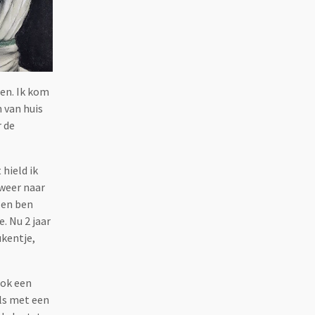
nen. Ik kom
 van huis
 de
hield ik
 weer naar
 en ben
. Nu 2 jaar
ukentje,
ook een
als met een