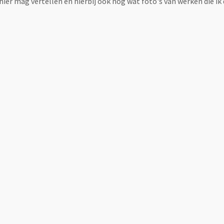
 hier mag vertellen en hierbij ook nog wat foto's van werken die ik