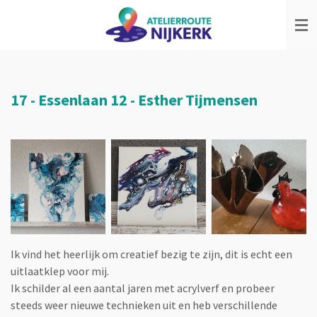
Ga
direct
naar
de
hoofdinhoud
17 -
Essenlaan 12
-
Esther Tijmensen
Ik vind het heerlijk om creatief bezig te zijn, dit is echt een
uitlaatklep voor mij.
Ik schilder al een aantal jaren met acrylverf en probeer
steeds weer nieuwe technieken uit en heb verschillende