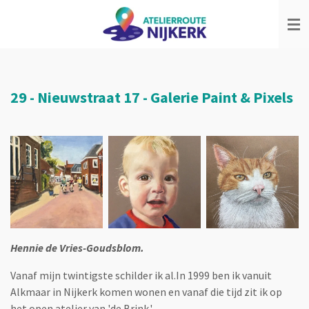
Ga
direct
naar
de
hoofdinhoud
29 -
Nieuwstraat 17
-
Galerie Paint & Pixels
Hennie de Vries-Goudsblom.
Vanaf mijn twintigste schilder ik al.In 1999 ben ik vanuit
Alkmaar in Nijkerk komen wonen en vanaf die tijd zit ik op
het open atelier van 'de Brink.'