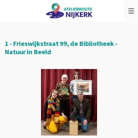
Ga
direct
naar
de
hoofdinhoud
1 -
Frieswijkstraat 99, de Bibliotheek
-
Natuur in Beeld