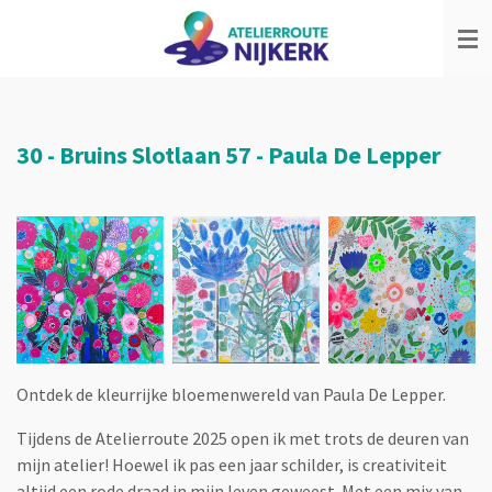
Ga
direct
naar
de
hoofdinhoud
30 - Bruins Slotlaan 57 - Paula De Lepper
Ontdek de kleurrijke bloemenwereld van Paula De Lepper.
Tijdens de Atelierroute 2025 open ik met trots de deuren van
mijn atelier! Hoewel ik pas een jaar schilder, is creativiteit
altijd een rode draad in mijn leven geweest. Met een mix van